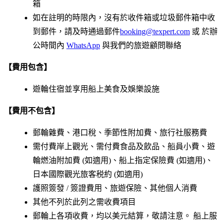
箱
如在註明的時限內，沒有於收件箱或垃圾郵件箱中收
到郵件，請及時通過郵件
booking@texpert.com
或 於辦
公時間內
WhatsApp
與我們的旅遊顧問聯絡
【費用包含】
遊輪住宿並享用船上美食及娛樂設施
【費用不包含】
郵輪雜費、港口稅、季節性附加費、旅行社服務費
需付費岸上觀光、需付費食品及飲品、船員小費、遊
輪燃油附加費 (如適用)、船上指定保險費 (如適用)、
日本國際觀光旅客税約 (如適用)
護照簽發 / 簽證費用、旅遊保險、其他個人消費
其他不列於此列之需收費項目
郵輪上各項收費，均以美元結算，敬請注意。 船上服