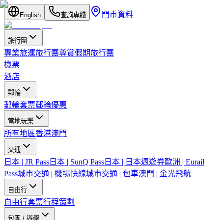
門市資料
English
查詢專綫
旅行團
專業旅運旅行團
尊賞假期旅行團
機票
酒店
郵輪
郵輪套票
郵輪優惠
當地玩樂
所有地區
香港
澳門
交通
日本 | JR Pass
日本 | SunQ Pass
日本 | 日本週遊券
歐洲 | Eurail
Pass
城市交通 | 機場快線
城市交通 | 包車
澳門 | 金光飛航
自由行
自由行套票
行程策劃
包團 / 遊學