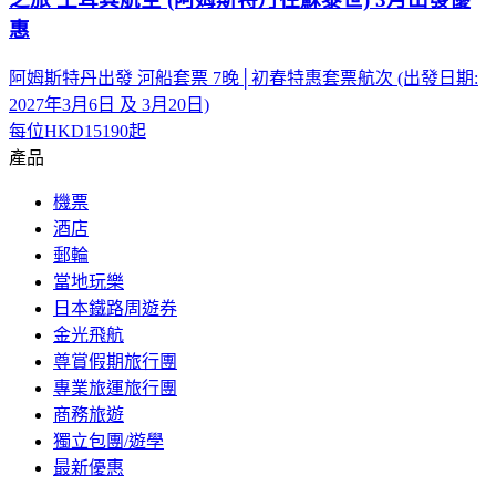
惠
阿姆斯特丹出發 河船套票 7晚│初春特惠套票航次 (出發日期:
2027年3月6日 及 3月20日)
每位
HKD15190
起
產品
機票
酒店
郵輪
當地玩樂
日本鐵路周遊券
金光飛航
尊賞假期旅行團
專業旅運旅行團
商務旅遊
獨立包團/遊學
最新優惠