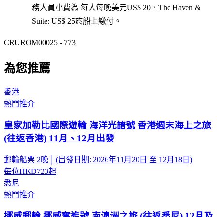
務人員小費為 每人每晚美元US$ 20、The Haven &
Suite: US$ 25於船上繳付。
CRUROM00025 - 773
為您推薦
香港
熱門推介
皇家加勒比國際遊輪 海洋光譜號 香港週末海上之旅
(往返香港) 11月、12月出發
郵輪船票 2晚│ (出發日期: 2026年11月20日 至 12月18日)
每位
HKD723
起
悉尼
熱門推介
挪威郵輪 挪威奮進號 南澳洲之旅 (往返悉尼) 12月及