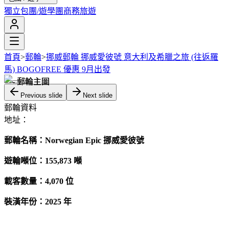
獨立包團/遊學團
商務旅遊
首頁
>
郵輪
>
挪威郵輪 挪威愛彼號 意大利及希臘之旅 (往返羅
馬) BOGOFREE 優惠 9月出發
Previous slide
Next slide
郵輪資料
地址：
郵輪名稱：Norwegian Epic 挪威愛彼號
遊輪噸位：155,873 噸
載客數量：4,070 位
裝潢
年份：2025 年