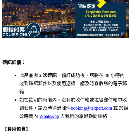
確認詳情：
此產品需
2 次確認
，預訂成功後，您將在 48 小時內
收到確認郵件以及使用憑證，請及時查收您的電子郵
箱
如在註明的時限內，沒有於收件箱或垃圾郵件箱中收
到郵件，請及時通過郵件
booking@texpert.com
或 於辦
公時間內
WhatsApp
與我們的旅遊顧問聯絡
【費用包含】