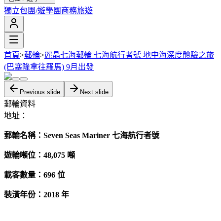
獨立包團/遊學團
商務旅遊
首頁
>
郵輪
>
麗晶七海郵輪 七海航行者號 地中海深度體驗之旅
(巴塞隆拿往羅馬) 9月出發
Previous slide
Next slide
郵輪資料
地址：
郵輪名稱：Seven Seas Mariner 七海航行者號
遊輪噸位：48,075
噸
載客數量：696 位
裝潢年份：2018 年