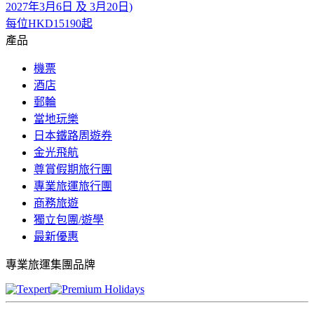
2027年3月6日 及 3月20日)
每位
HKD15190
起
產品
機票
酒店
郵輪
當地玩樂
日本鐵路周遊券
金光飛航
尊賞假期旅行團
專業旅運旅行團
商務旅遊
獨立包團/遊學
最新優惠
專業旅運集團品牌