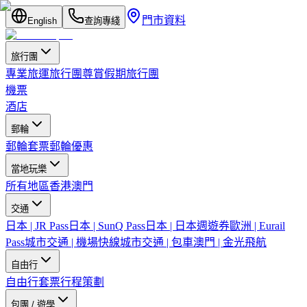
門市資料
English
查詢專綫
旅行團
專業旅運旅行團
尊賞假期旅行團
機票
酒店
郵輪
郵輪套票
郵輪優惠
當地玩樂
所有地區
香港
澳門
交通
日本 | JR Pass
日本 | SunQ Pass
日本 | 日本週遊券
歐洲 | Eurail
Pass
城市交通 | 機場快線
城市交通 | 包車
澳門 | 金光飛航
自由行
自由行套票
行程策劃
包團 / 遊學