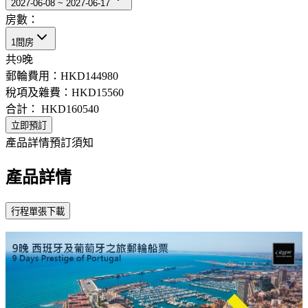
2027-06-08 ~ 2027-06-17
房數：
1間房
共
9
晚
郵輪費用：
HKD144980
稅項及雜費：
HKD15560
合計：
HKD160540
立即預訂
產品詳情
預訂須知
產品詳情