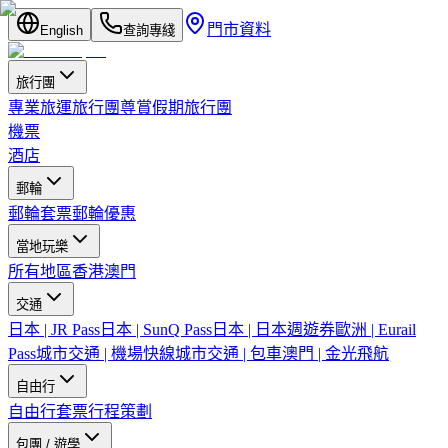
門市資料
English
查詢專綫
旅行團
專業旅運旅行團
尊賞假期旅行團
機票
酒店
郵輪
郵輪套票
郵輪優惠
當地玩樂
所有地區
香港
澳門
交通
日本 | JR Pass
日本 | SunQ Pass
日本 | 日本週遊券
歐洲 | Eurail
Pass
城市交通 | 機場快線
城市交通 | 包車
澳門 | 金光飛航
自由行
自由行套票
行程策劃
包團 / 遊學