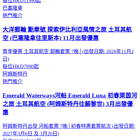
每位
HKD11990
起
巴塞隆拿
熱門推介
大洋郵輪 勳章號 探索伊比利亞風情之旅 土耳其航
空 (巴塞隆拿往里斯本) 11月出發優惠
尊享優惠 土耳其航空 郵輪套票 7晚│(出發日期: 2026年11月2
日)
每位
HKD7990
起
阿姆斯特丹
熱門推介
Emerald Waterways河船 Emerald Luna 初春萊茵河
之旅 土耳其航空 (阿姆斯特丹往蘇黎世) 3月出發優
惠
阿姆斯特丹出發 河船套票 7晚│初春特惠套票航次 (出發日期:
2027年3月6日 及 3月20日)