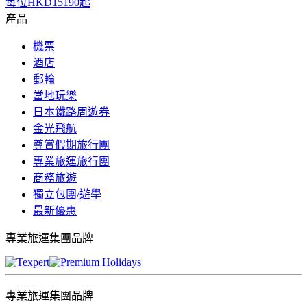
每位
HKD15190
起
產品
機票
酒店
郵輪
當地玩樂
日本鐵路周遊券
金光飛航
尊賞假期旅行團
專業旅運旅行團
商務旅遊
獨立包團/遊學
最新優惠
專業旅運集團品牌
專業旅運集團品牌