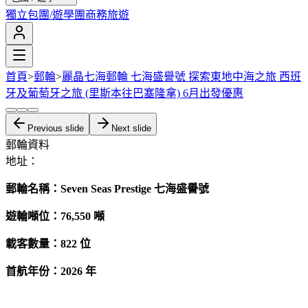
獨立包團/遊學團
商務旅遊
首頁
>
郵輪
>
麗晶七海郵輪 七海盛譽號 探索東地中海之旅 西班
牙及葡萄牙之旅 (里斯本往巴塞隆拿) 6月出發優惠
Previous slide
Next slide
郵輪資料
地址：
郵輪名稱：Seven Seas Prestige 七海盛譽號
遊輪噸位：76,550
噸
載客數量：822 位
首航
年份：2026 年