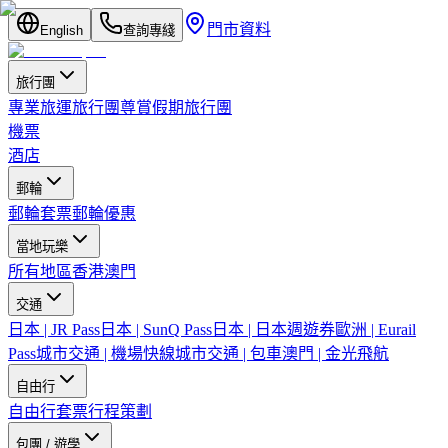
門市資料
English
查詢專綫
旅行團
專業旅運旅行團
尊賞假期旅行團
機票
酒店
郵輪
郵輪套票
郵輪優惠
當地玩樂
所有地區
香港
澳門
交通
日本 | JR Pass
日本 | SunQ Pass
日本 | 日本週遊券
歐洲 | Eurail
Pass
城市交通 | 機場快線
城市交通 | 包車
澳門 | 金光飛航
自由行
自由行套票
行程策劃
包團 / 遊學