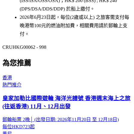
(ISS/ISA/OSS/OSA)；HK$ 200 (BSS) ; HK$ 240
(DPS/DSA/DDS/DDP) 於船上繳付。
2026年6月23日起，每位(2歲或以上) 之旅客需支付每
晚港幣100元的燃油附加費，相關費用請於郵輪上支
付。
CRUHKG00062 - 998
為您推薦
香港
熱門推介
皇家加勒比國際遊輪 海洋光譜號 香港週末海上之旅
(往返香港) 11月、12月出發
郵輪船票 2晚│ (出發日期: 2026年11月20日 至 12月18日)
每位
HKD723
起
悉尼