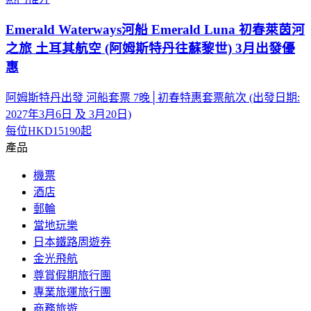
Emerald Waterways河船 Emerald Luna 初春萊茵河
之旅 土耳其航空 (阿姆斯特丹往蘇黎世) 3月出發優
惠
阿姆斯特丹出發 河船套票 7晚│初春特惠套票航次 (出發日期:
2027年3月6日 及 3月20日)
每位
HKD15190
起
產品
機票
酒店
郵輪
當地玩樂
日本鐵路周遊券
金光飛航
尊賞假期旅行團
專業旅運旅行團
商務旅遊