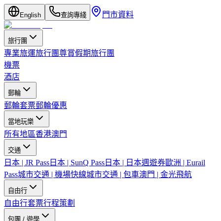
門市資料
English
查詢專綫
旅行團
專業旅運旅行團
尊賞假期旅行團
機票
酒店
郵輪
郵輪套票
郵輪優惠
當地玩樂
所有地區
香港
澳門
交通
日本 | JR Pass
日本 | SunQ Pass
日本 | 日本週遊券
歐洲 | Eurail
Pass
城市交通 | 機場快線
城市交通 | 包車
澳門 | 金光飛航
自由行
自由行套票
行程策劃
包團 / 遊學