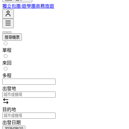
獨立包團/遊學團
商務旅遊
搜尋機票
單程
來回
多程
出發地
目的地
出發日期
2026/08/10