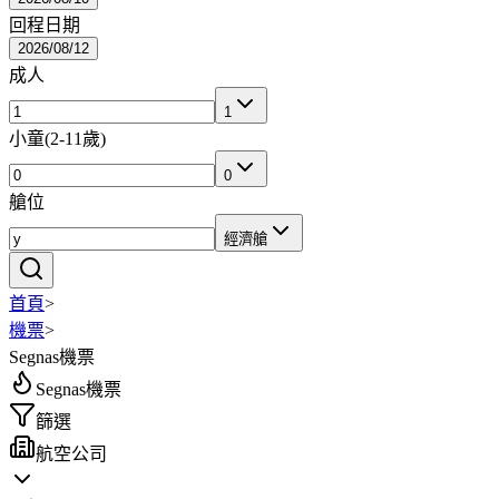
回程日期
2026/08/12
成人
1
小童
(
2-11歲
)
0
艙位
經濟艙
首頁
>
機票
>
Segnas機票
Segnas機票
篩選
航空公司