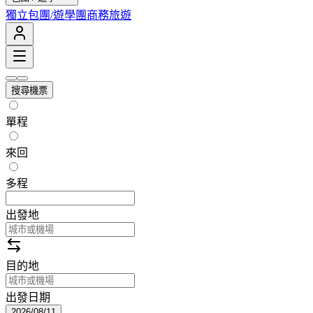
獨立包團/遊學團
商務旅遊
搜尋機票
單程
來回
多程
出發地
目的地
出發日期
2026/08/11