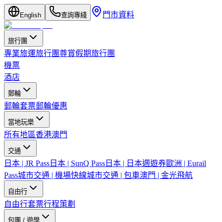
門市資料
English
查詢專綫
旅行團
專業旅運旅行團
尊賞假期旅行團
機票
酒店
郵輪
郵輪套票
郵輪優惠
當地玩樂
所有地區
香港
澳門
交通
日本 | JR Pass
日本 | SunQ Pass
日本 | 日本週遊券
歐洲 | Eurail
Pass
城市交通 | 機場快線
城市交通 | 包車
澳門 | 金光飛航
自由行
自由行套票
行程策劃
包團 / 遊學