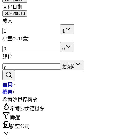
回程日期
2026/08/13
成人
1
小童
(
2-11歲
)
0
艙位
經濟艙
首頁
>
機票
>
希爾沙伊德機票
希爾沙伊德機票
篩選
航空公司