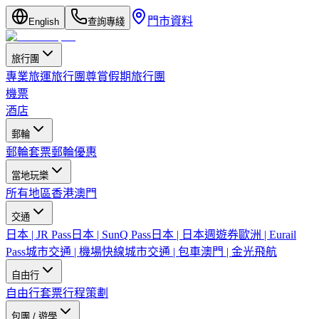
門市資料
English
查詢專綫
旅行團
專業旅運旅行團
尊賞假期旅行團
機票
酒店
郵輪
郵輪套票
郵輪優惠
當地玩樂
所有地區
香港
澳門
交通
日本 | JR Pass
日本 | SunQ Pass
日本 | 日本週遊券
歐洲 | Eurail
Pass
城市交通 | 機場快線
城市交通 | 包車
澳門 | 金光飛航
自由行
自由行套票
行程策劃
包團 / 遊學