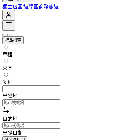
獨立包團/遊學團
商務旅遊
搜尋機票
單程
來回
多程
出發地
目的地
出發日期
2026/08/10