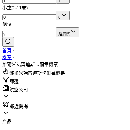
1
小童
(
2-11歲
)
0
艙位
經濟艙
首頁
>
機票
>
維爾米諾雷迪斯卡爾韋機票
維爾米諾雷迪斯卡爾韋機票
篩選
航空公司
鄰近機場
產品