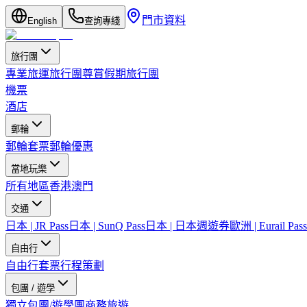
門市資料
English
查詢專綫
旅行團
專業旅運旅行團
尊賞假期旅行團
機票
酒店
郵輪
郵輪套票
郵輪優惠
當地玩樂
所有地區
香港
澳門
交通
日本 | JR Pass
日本 | SunQ Pass
日本 | 日本週遊券
歐洲 | Eurail Pass
自由行
自由行套票
行程策劃
包團 / 遊學
獨立包團/遊學團
商務旅遊