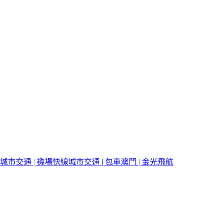
城市交通 | 機場快線
城市交通 | 包車
澳門 | 金光飛航