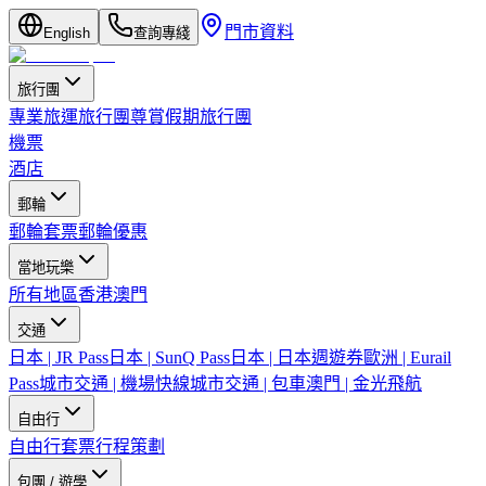
門市資料
English
查詢專綫
旅行團
專業旅運旅行團
尊賞假期旅行團
機票
酒店
郵輪
郵輪套票
郵輪優惠
當地玩樂
所有地區
香港
澳門
交通
日本 | JR Pass
日本 | SunQ Pass
日本 | 日本週遊券
歐洲 | Eurail
Pass
城市交通 | 機場快線
城市交通 | 包車
澳門 | 金光飛航
自由行
自由行套票
行程策劃
包團 / 遊學