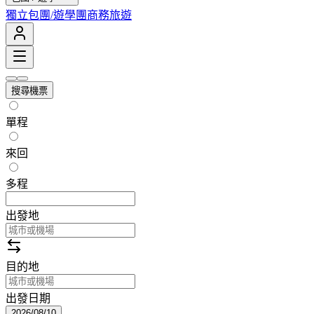
獨立包團/遊學團
商務旅遊
搜尋機票
單程
來回
多程
出發地
目的地
出發日期
2026/08/10