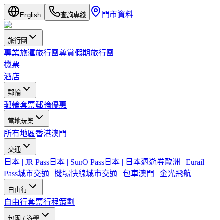
門市資料
English
查詢專綫
旅行團
專業旅運旅行團
尊賞假期旅行團
機票
酒店
郵輪
郵輪套票
郵輪優惠
當地玩樂
所有地區
香港
澳門
交通
日本 | JR Pass
日本 | SunQ Pass
日本 | 日本週遊券
歐洲 | Eurail
Pass
城市交通 | 機場快線
城市交通 | 包車
澳門 | 金光飛航
自由行
自由行套票
行程策劃
包團 / 遊學