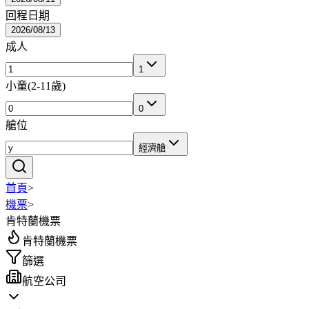
回程日期
2026/08/13
成人
1
小童
(
2-11歲
)
0
艙位
經濟艙
首頁
>
機票
>
肯特蘭機票
肯特蘭機票
篩選
航空公司