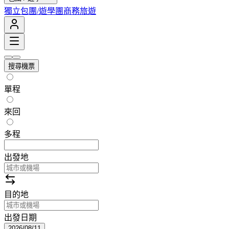
獨立包團/遊學團
商務旅遊
搜尋機票
單程
來回
多程
出發地
目的地
出發日期
2026/08/11