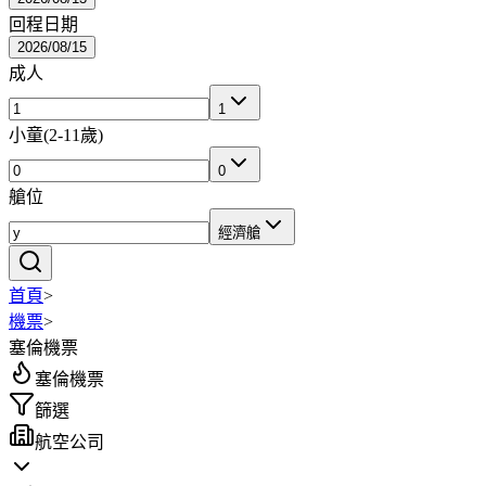
回程日期
2026/08/15
成人
1
小童
(
2-11歲
)
0
艙位
經濟艙
首頁
>
機票
>
塞倫機票
塞倫機票
篩選
航空公司