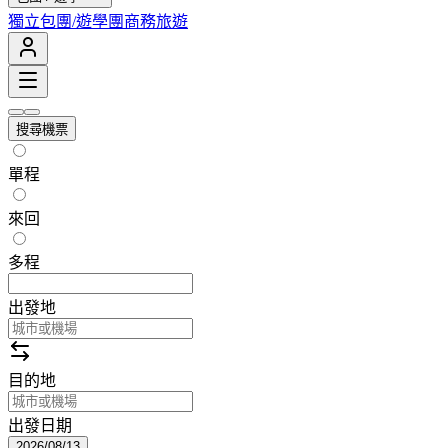
獨立包團/遊學團
商務旅遊
搜尋機票
單程
來回
多程
出發地
目的地
出發日期
2026/08/13