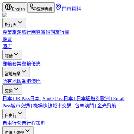
門市資料
English
查詢專綫
旅行團
專業旅運旅行團
尊賞假期旅行團
機票
酒店
郵輪
郵輪套票
郵輪優惠
當地玩樂
所有地區
香港
澳門
交通
日本 | JR Pass
日本 | SunQ Pass
日本 | 日本週遊券
歐洲 | Eurail
Pass
城市交通 | 機場快線
城市交通 | 包車
澳門 | 金光飛航
自由行
自由行套票
行程策劃
包團 / 遊學