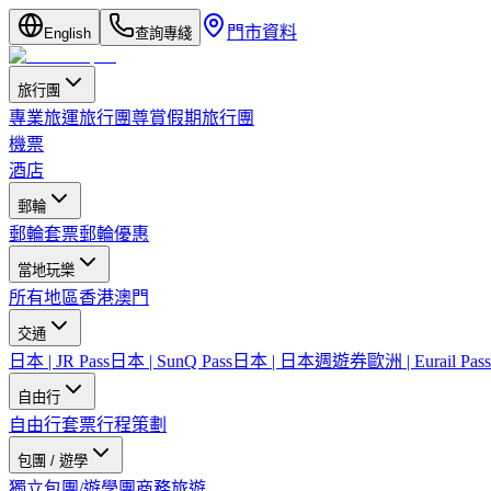
門市資料
English
查詢專綫
旅行團
專業旅運旅行團
尊賞假期旅行團
機票
酒店
郵輪
郵輪套票
郵輪優惠
當地玩樂
所有地區
香港
澳門
交通
日本 | JR Pass
日本 | SunQ Pass
日本 | 日本週遊券
歐洲 | Eurail Pass
自由行
自由行套票
行程策劃
包團 / 遊學
獨立包團/遊學團
商務旅遊