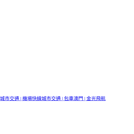
城市交通 | 機場快線
城市交通 | 包車
澳門 | 金光飛航