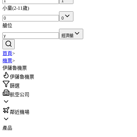
1
小童
(
2-11歲
)
0
艙位
經濟艙
首頁
>
機票
>
伊薩魯機票
伊薩魯機票
篩選
航空公司
鄰近機場
產品