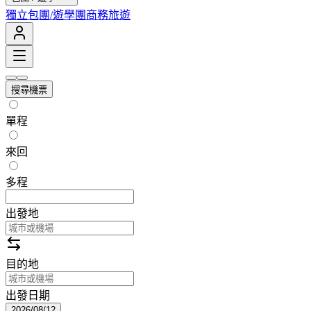
獨立包團/遊學團
商務旅遊
搜尋機票
單程
來回
多程
出發地
目的地
出發日期
2026/08/12