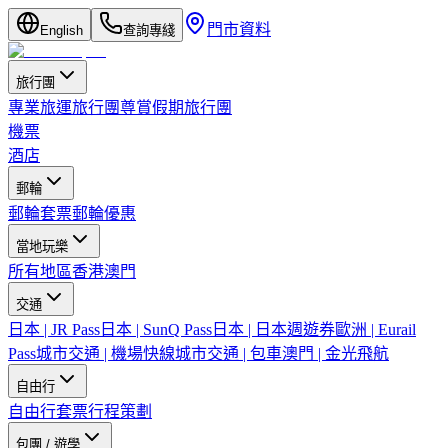
門市資料
English
查詢專綫
旅行團
專業旅運旅行團
尊賞假期旅行團
機票
酒店
郵輪
郵輪套票
郵輪優惠
當地玩樂
所有地區
香港
澳門
交通
日本 | JR Pass
日本 | SunQ Pass
日本 | 日本週遊券
歐洲 | Eurail
Pass
城市交通 | 機場快線
城市交通 | 包車
澳門 | 金光飛航
自由行
自由行套票
行程策劃
包團 / 遊學