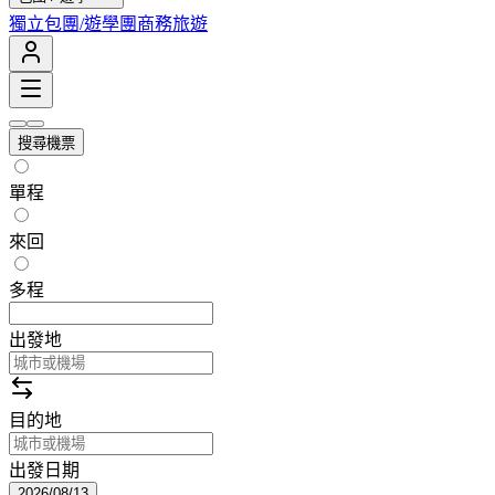
獨立包團/遊學團
商務旅遊
搜尋機票
單程
來回
多程
出發地
目的地
出發日期
2026/08/13