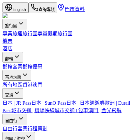
門市資料
English
查詢專綫
旅行團
專業旅運旅行團
尊賞假期旅行團
機票
酒店
郵輪
郵輪套票
郵輪優惠
當地玩樂
所有地區
香港
澳門
交通
日本 | JR Pass
日本 | SunQ Pass
日本 | 日本週遊券
歐洲 | Eurail
Pass
城市交通 | 機場快線
城市交通 | 包車
澳門 | 金光飛航
自由行
自由行套票
行程策劃
包團 / 遊學