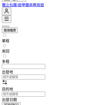
獨立包團/遊學團
商務旅遊
搜尋機票
單程
來回
多程
出發地
目的地
出發日期
2026/08/11