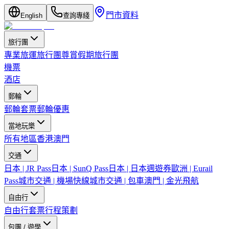
門市資料
English
查詢專綫
旅行團
專業旅運旅行團
尊賞假期旅行團
機票
酒店
郵輪
郵輪套票
郵輪優惠
當地玩樂
所有地區
香港
澳門
交通
日本 | JR Pass
日本 | SunQ Pass
日本 | 日本週遊券
歐洲 | Eurail
Pass
城市交通 | 機場快線
城市交通 | 包車
澳門 | 金光飛航
自由行
自由行套票
行程策劃
包團 / 遊學