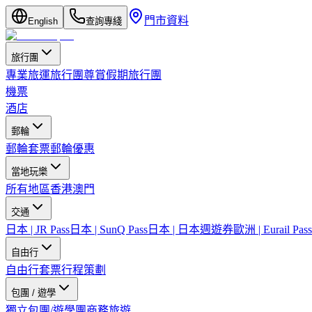
門市資料
English
查詢專綫
旅行團
專業旅運旅行團
尊賞假期旅行團
機票
酒店
郵輪
郵輪套票
郵輪優惠
當地玩樂
所有地區
香港
澳門
交通
日本 | JR Pass
日本 | SunQ Pass
日本 | 日本週遊券
歐洲 | Eurail Pass
自由行
自由行套票
行程策劃
包團 / 遊學
獨立包團/遊學團
商務旅遊