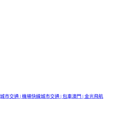
城市交通 | 機場快線
城市交通 | 包車
澳門 | 金光飛航