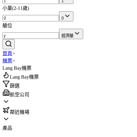
1
小童
(
2-11歲
)
0
艙位
經濟艙
首頁
>
機票
>
Lang Bay機票
Lang Bay機票
篩選
航空公司
鄰近機場
產品