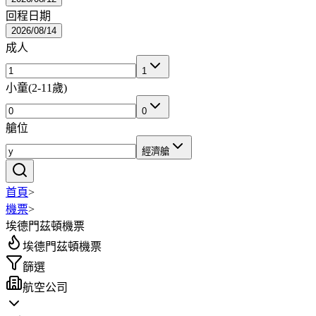
回程日期
2026/08/14
成人
1
小童
(
2-11歲
)
0
艙位
經濟艙
首頁
>
機票
>
埃德門茲頓機票
埃德門茲頓機票
篩選
航空公司