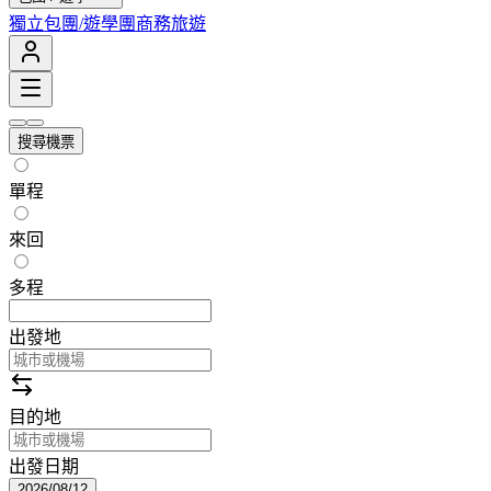
獨立包團/遊學團
商務旅遊
搜尋機票
單程
來回
多程
出發地
目的地
出發日期
2026/08/12