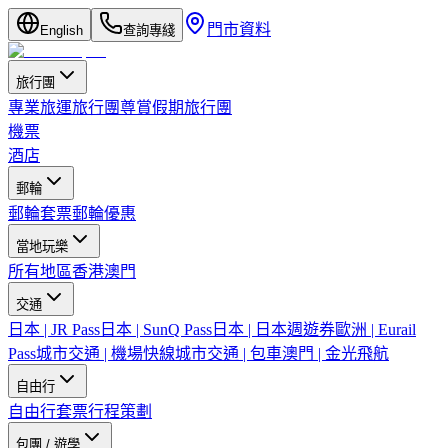
門市資料
English
查詢專綫
旅行團
專業旅運旅行團
尊賞假期旅行團
機票
酒店
郵輪
郵輪套票
郵輪優惠
當地玩樂
所有地區
香港
澳門
交通
日本 | JR Pass
日本 | SunQ Pass
日本 | 日本週遊券
歐洲 | Eurail
Pass
城市交通 | 機場快線
城市交通 | 包車
澳門 | 金光飛航
自由行
自由行套票
行程策劃
包團 / 遊學