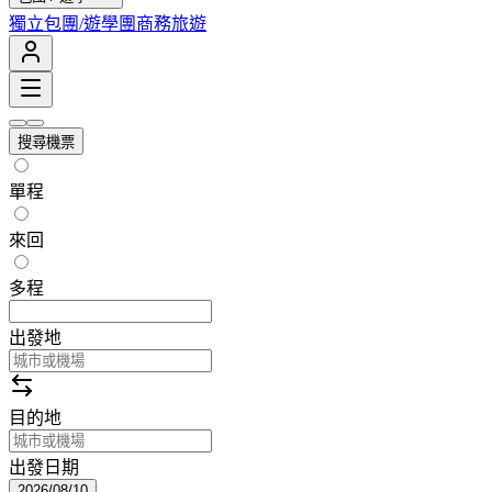
獨立包團/遊學團
商務旅遊
搜尋機票
單程
來回
多程
出發地
目的地
出發日期
2026/08/10