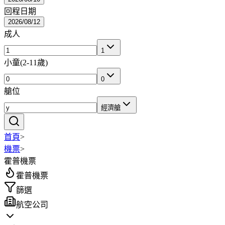
回程日期
2026/08/12
成人
1
小童
(
2-11歲
)
0
艙位
經濟艙
首頁
>
機票
>
霍普機票
霍普機票
篩選
航空公司