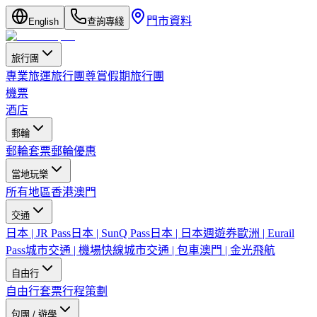
門市資料
English
查詢專綫
旅行團
專業旅運旅行團
尊賞假期旅行團
機票
酒店
郵輪
郵輪套票
郵輪優惠
當地玩樂
所有地區
香港
澳門
交通
日本 | JR Pass
日本 | SunQ Pass
日本 | 日本週遊券
歐洲 | Eurail
Pass
城市交通 | 機場快線
城市交通 | 包車
澳門 | 金光飛航
自由行
自由行套票
行程策劃
包團 / 遊學