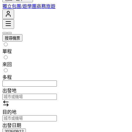
獨立包團/遊學團
商務旅遊
搜尋機票
單程
來回
多程
出發地
目的地
出發日期
2026/08/12