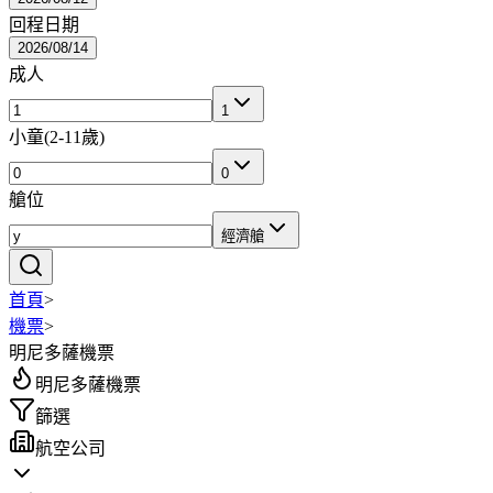
回程日期
2026/08/14
成人
1
小童
(
2-11歲
)
0
艙位
經濟艙
首頁
>
機票
>
明尼多薩機票
明尼多薩機票
篩選
航空公司