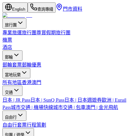
門市資料
English
查詢專綫
旅行團
專業旅運旅行團
尊賞假期旅行團
機票
酒店
郵輪
郵輪套票
郵輪優惠
當地玩樂
所有地區
香港
澳門
交通
日本 | JR Pass
日本 | SunQ Pass
日本 | 日本週遊券
歐洲 | Eurail
Pass
城市交通 | 機場快線
城市交通 | 包車
澳門 | 金光飛航
自由行
自由行套票
行程策劃
包團 / 遊學