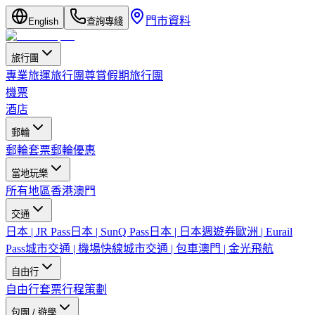
門市資料
English
查詢專綫
旅行團
專業旅運旅行團
尊賞假期旅行團
機票
酒店
郵輪
郵輪套票
郵輪優惠
當地玩樂
所有地區
香港
澳門
交通
日本 | JR Pass
日本 | SunQ Pass
日本 | 日本週遊券
歐洲 | Eurail
Pass
城市交通 | 機場快線
城市交通 | 包車
澳門 | 金光飛航
自由行
自由行套票
行程策劃
包團 / 遊學