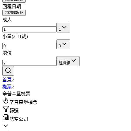
回程日期
2026/08/15
成人
1
小童
(
2-11歲
)
0
艙位
經濟艙
首頁
>
機票
>
辛普森堡機票
辛普森堡機票
篩選
航空公司