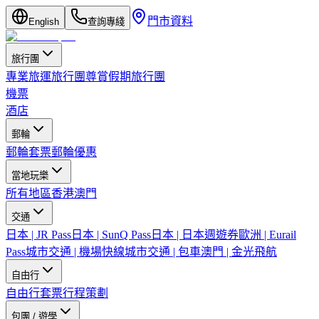
門市資料
English
查詢專綫
旅行團
專業旅運旅行團
尊賞假期旅行團
機票
酒店
郵輪
郵輪套票
郵輪優惠
當地玩樂
所有地區
香港
澳門
交通
日本 | JR Pass
日本 | SunQ Pass
日本 | 日本週遊券
歐洲 | Eurail
Pass
城市交通 | 機場快線
城市交通 | 包車
澳門 | 金光飛航
自由行
自由行套票
行程策劃
包團 / 遊學