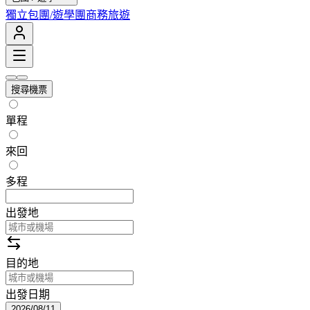
獨立包團/遊學團
商務旅遊
搜尋機票
單程
來回
多程
出發地
目的地
出發日期
2026/08/11