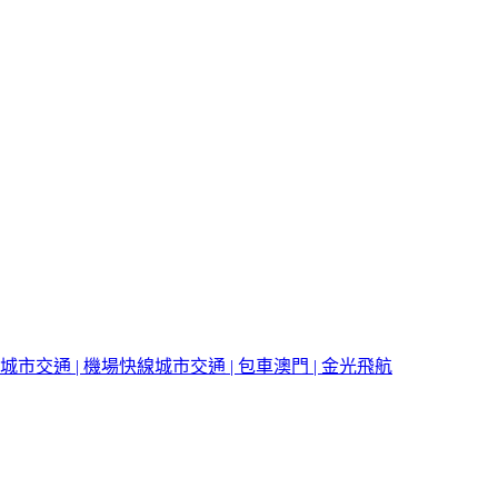
城市交通 | 機場快線
城市交通 | 包車
澳門 | 金光飛航