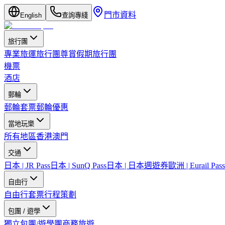
門市資料
English
查詢專綫
旅行團
專業旅運旅行團
尊賞假期旅行團
機票
酒店
郵輪
郵輪套票
郵輪優惠
當地玩樂
所有地區
香港
澳門
交通
日本 | JR Pass
日本 | SunQ Pass
日本 | 日本週遊券
歐洲 | Eurail Pass
自由行
自由行套票
行程策劃
包團 / 遊學
獨立包團/遊學團
商務旅遊