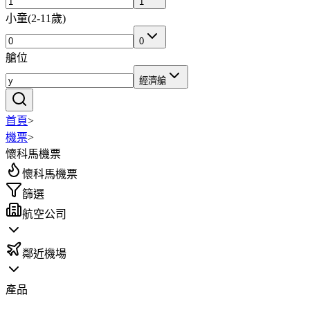
1
小童
(
2-11歲
)
0
艙位
經濟艙
首頁
>
機票
>
懷科馬機票
懷科馬機票
篩選
航空公司
鄰近機場
產品