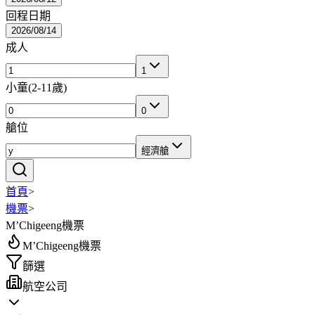
回程日期
2026/08/14
成人
1
小童
(
2-11歲
)
0
艙位
經濟艙
首頁
>
機票
>
M’Chigeeng機票
M’Chigeeng機票
篩選
航空公司