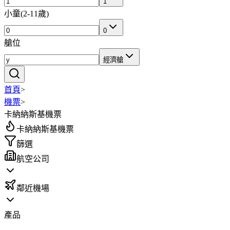
1
小童
(
2-11歲
)
0
艙位
經濟艙
首頁
>
機票
>
卡納納斯基機票
卡納納斯基機票
篩選
航空公司
鄰近機場
產品