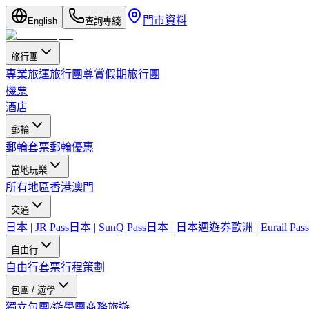
門市資料
English
查詢專綫
旅行團
專業旅運旅行團
尊賞假期旅行團
機票
酒店
郵輪
郵輪套票
郵輪優惠
當地玩樂
所有地區
香港
澳門
交通
日本 | JR Pass
日本 | SunQ Pass
日本 | 日本週遊券
歐洲 | Eurail Pass
自由行
自由行套票
行程策劃
包團 / 遊學
獨立包團/遊學團
商務旅遊