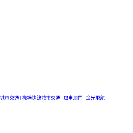
城市交通 | 機場快線
城市交通 | 包車
澳門 | 金光飛航