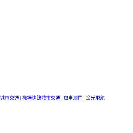
城市交通 | 機場快線
城市交通 | 包車
澳門 | 金光飛航