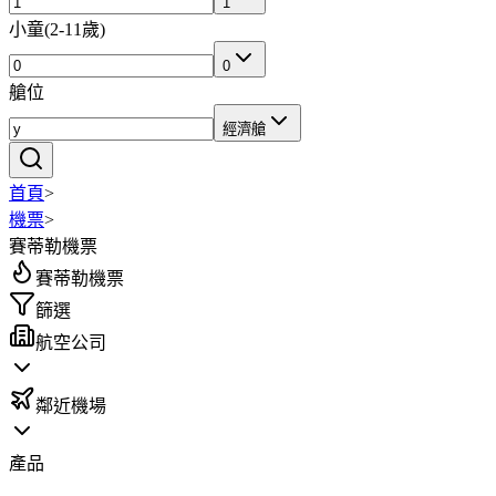
1
小童
(
2-11歲
)
0
艙位
經濟艙
首頁
>
機票
>
賽蒂勒機票
賽蒂勒機票
篩選
航空公司
鄰近機場
產品