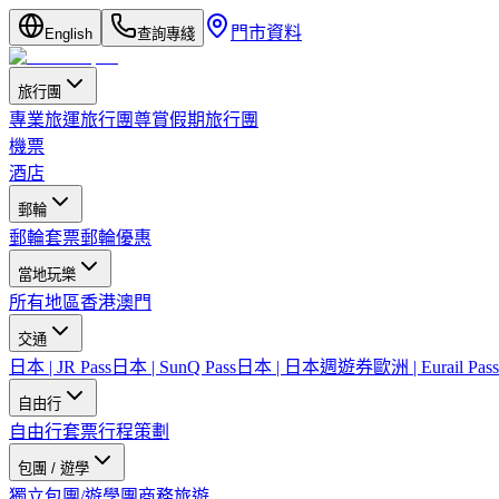
門市資料
English
查詢專綫
旅行團
專業旅運旅行團
尊賞假期旅行團
機票
酒店
郵輪
郵輪套票
郵輪優惠
當地玩樂
所有地區
香港
澳門
交通
日本 | JR Pass
日本 | SunQ Pass
日本 | 日本週遊券
歐洲 | Eurail Pass
自由行
自由行套票
行程策劃
包團 / 遊學
獨立包團/遊學團
商務旅遊