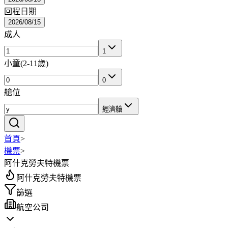
回程日期
2026/08/15
成人
1
小童
(
2-11歲
)
0
艙位
經濟艙
首頁
>
機票
>
阿什克勞夫特機票
阿什克勞夫特機票
篩選
航空公司