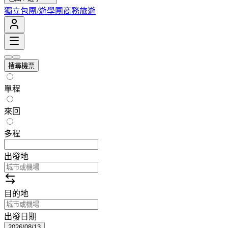
獨立包團/遊學團
商務旅遊
搜尋機票
單程
來回
多程
出發地
目的地
出發日期
2026/08/13