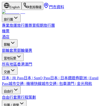
門市資料
English
查詢專綫
旅行團
專業旅運旅行團
尊賞假期旅行團
機票
酒店
郵輪
郵輪套票
郵輪優惠
當地玩樂
所有地區
香港
澳門
交通
日本 | JR Pass
日本 | SunQ Pass
日本 | 日本週遊券
歐洲 | Eurail
Pass
城市交通 | 機場快線
城市交通 | 包車
澳門 | 金光飛航
自由行
自由行套票
行程策劃
包團 / 遊學