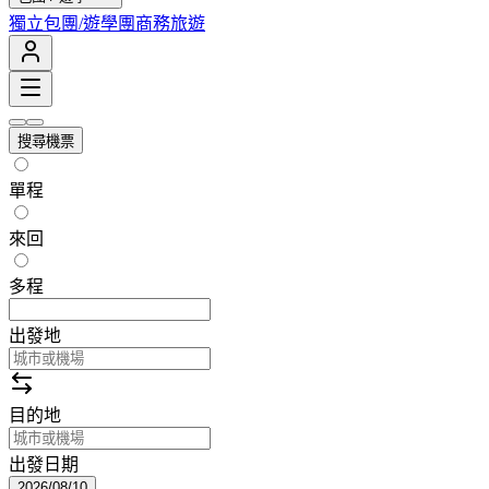
獨立包團/遊學團
商務旅遊
搜尋機票
單程
來回
多程
出發地
目的地
出發日期
2026/08/10