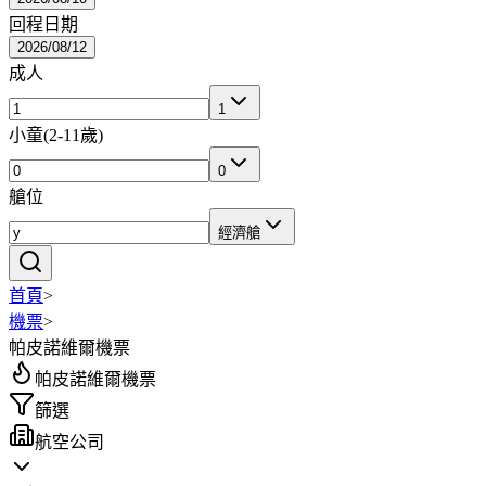
回程日期
2026/08/12
成人
1
小童
(
2-11歲
)
0
艙位
經濟艙
首頁
>
機票
>
帕皮諾維爾機票
帕皮諾維爾機票
篩選
航空公司