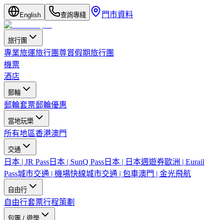
門市資料
English
查詢專綫
旅行團
專業旅運旅行團
尊賞假期旅行團
機票
酒店
郵輪
郵輪套票
郵輪優惠
當地玩樂
所有地區
香港
澳門
交通
日本 | JR Pass
日本 | SunQ Pass
日本 | 日本週遊券
歐洲 | Eurail
Pass
城市交通 | 機場快線
城市交通 | 包車
澳門 | 金光飛航
自由行
自由行套票
行程策劃
包團 / 遊學