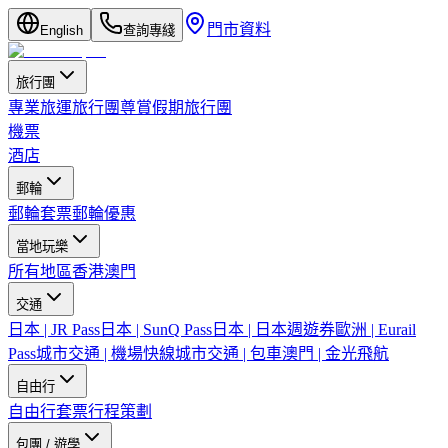
門市資料
English
查詢專綫
旅行團
專業旅運旅行團
尊賞假期旅行團
機票
酒店
郵輪
郵輪套票
郵輪優惠
當地玩樂
所有地區
香港
澳門
交通
日本 | JR Pass
日本 | SunQ Pass
日本 | 日本週遊券
歐洲 | Eurail
Pass
城市交通 | 機場快線
城市交通 | 包車
澳門 | 金光飛航
自由行
自由行套票
行程策劃
包團 / 遊學