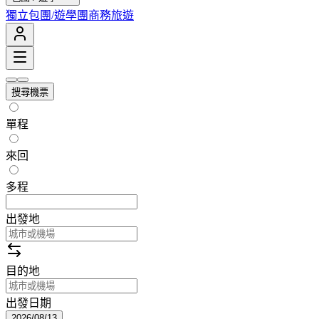
獨立包團/遊學團
商務旅遊
搜尋機票
單程
來回
多程
出發地
目的地
出發日期
2026/08/13