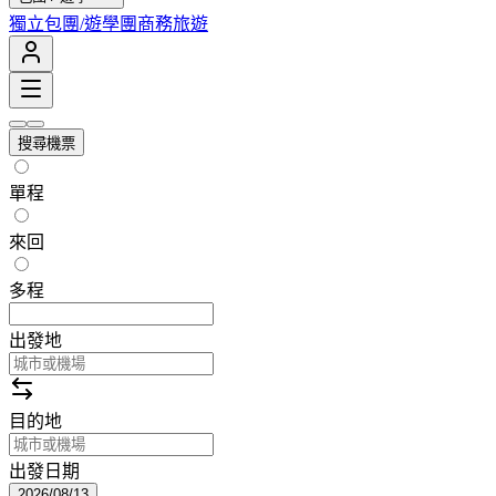
獨立包團/遊學團
商務旅遊
搜尋機票
單程
來回
多程
出發地
目的地
出發日期
2026/08/13