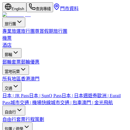
門市資料
English
查詢專綫
旅行團
專業旅運旅行團
尊賞假期旅行團
機票
酒店
郵輪
郵輪套票
郵輪優惠
當地玩樂
所有地區
香港
澳門
交通
日本 | JR Pass
日本 | SunQ Pass
日本 | 日本週遊券
歐洲 | Eurail
Pass
城市交通 | 機場快線
城市交通 | 包車
澳門 | 金光飛航
自由行
自由行套票
行程策劃
包團 / 遊學