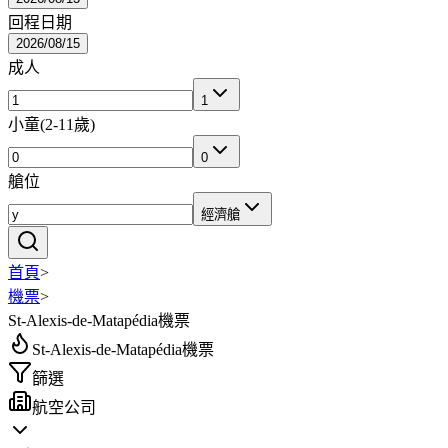
回程日期
2026/08/15
成人
1
小童
(
2-11歲
)
0
艙位
經濟艙
首頁
>
機票
>
St-Alexis-de-Matapédia機票
St-Alexis-de-Matapédia機票
篩選
航空公司