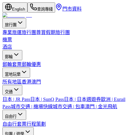
門市資料
English
查詢專綫
旅行團
專業旅運旅行團
尊賞假期旅行團
機票
酒店
郵輪
郵輪套票
郵輪優惠
當地玩樂
所有地區
香港
澳門
交通
日本 | JR Pass
日本 | SunQ Pass
日本 | 日本週遊券
歐洲 | Eurail
Pass
城市交通 | 機場快線
城市交通 | 包車
澳門 | 金光飛航
自由行
自由行套票
行程策劃
包團 / 遊學