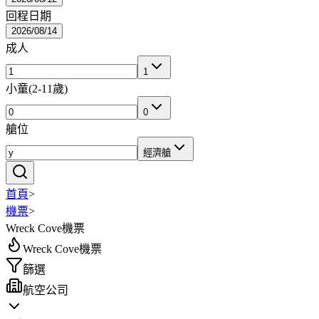
回程日期
2026/08/14
成人
1
小童
(
2-11歲
)
0
艙位
經濟艙
首頁
>
機票
>
Wreck Cove機票
Wreck Cove機票
篩選
航空公司