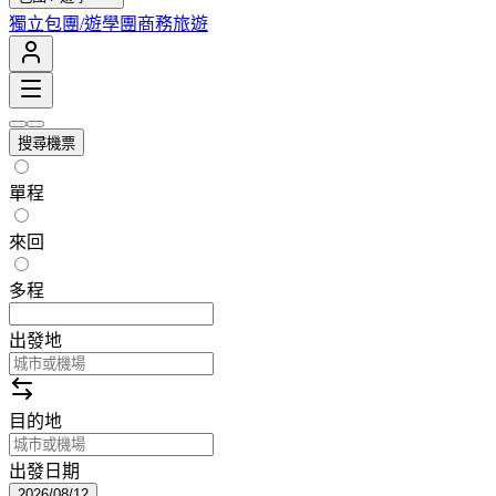
獨立包團/遊學團
商務旅遊
搜尋機票
單程
來回
多程
出發地
目的地
出發日期
2026/08/12