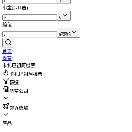
1
小童
(
2-11歲
)
0
艙位
經濟艙
首頁
>
機票
>
卡扎巴祖阿機票
卡扎巴祖阿機票
篩選
航空公司
鄰近機場
產品