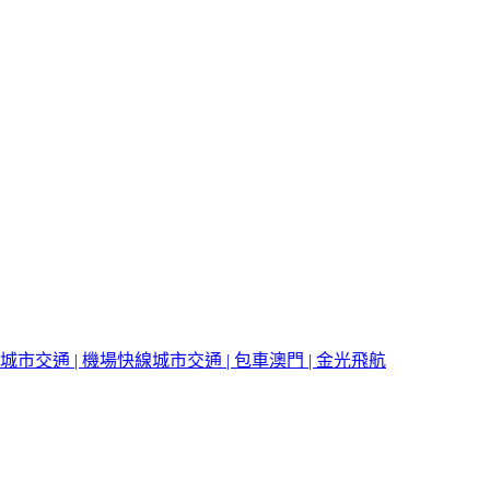
城市交通 | 機場快線
城市交通 | 包車
澳門 | 金光飛航