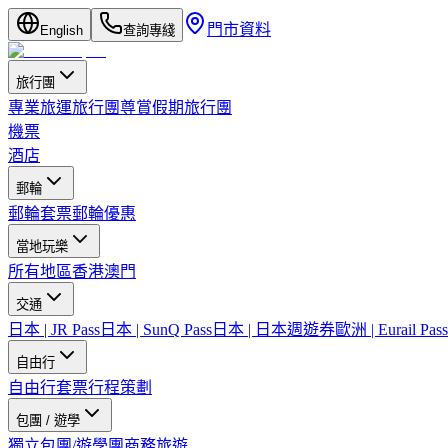
門市資料
English
查詢專綫
旅行團
專業旅運旅行團
尊賞假期旅行團
機票
酒店
郵輪
郵輪套票
郵輪優惠
當地玩樂
所有地區
香港
澳門
交通
日本 | JR Pass
日本 | SunQ Pass
日本 | 日本週遊券
歐洲 | Eurail Pass
自由行
自由行套票
行程策劃
包團 / 遊學
獨立包團/遊學團
商務旅遊