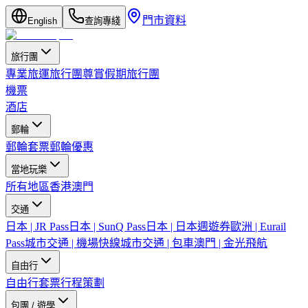
門市資料
English
查詢專綫
旅行團
專業旅運旅行團
尊賞假期旅行團
機票
酒店
郵輪
郵輪套票
郵輪優惠
當地玩樂
所有地區
香港
澳門
交通
日本 | JR Pass
日本 | SunQ Pass
日本 | 日本週遊券
歐洲 | Eurail
Pass
城市交通 | 機場快線
城市交通 | 包車
澳門 | 金光飛航
自由行
自由行套票
行程策劃
包團 / 遊學