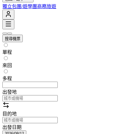
獨立包團/遊學團
商務旅遊
搜尋機票
單程
來回
多程
出發地
目的地
出發日期
2026/08/12