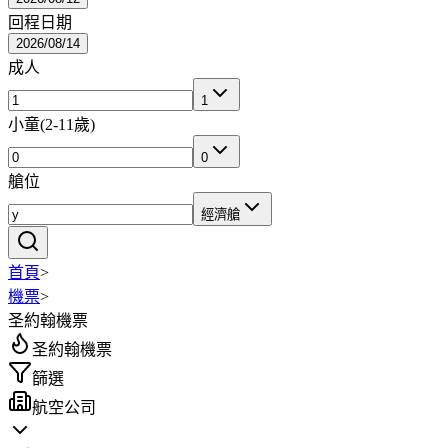
回程日期
2026/08/14
成人
1
小童
(
2-11歲
)
0
艙位
經濟艙
首頁
>
機票
>
圣約翰機票
圣約翰機票
篩選
航空公司