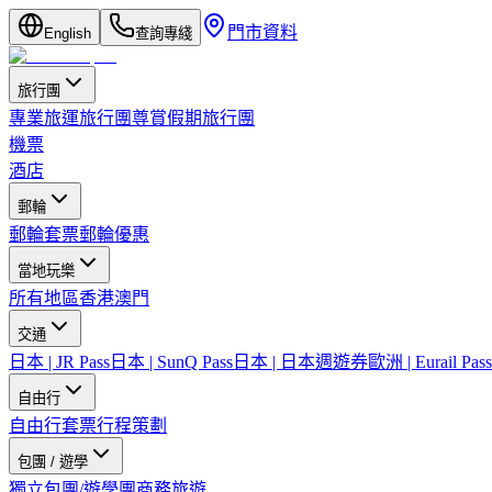
門市資料
English
查詢專綫
旅行團
專業旅運旅行團
尊賞假期旅行團
機票
酒店
郵輪
郵輪套票
郵輪優惠
當地玩樂
所有地區
香港
澳門
交通
日本 | JR Pass
日本 | SunQ Pass
日本 | 日本週遊券
歐洲 | Eurail Pass
自由行
自由行套票
行程策劃
包團 / 遊學
獨立包團/遊學團
商務旅遊