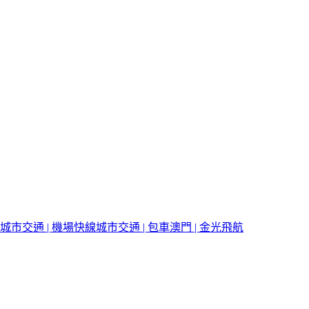
城市交通 | 機場快線
城市交通 | 包車
澳門 | 金光飛航