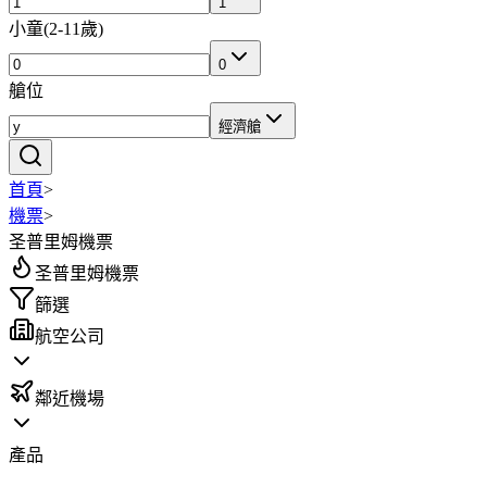
1
小童
(
2-11歲
)
0
艙位
經濟艙
首頁
>
機票
>
圣普里姆機票
圣普里姆機票
篩選
航空公司
鄰近機場
產品