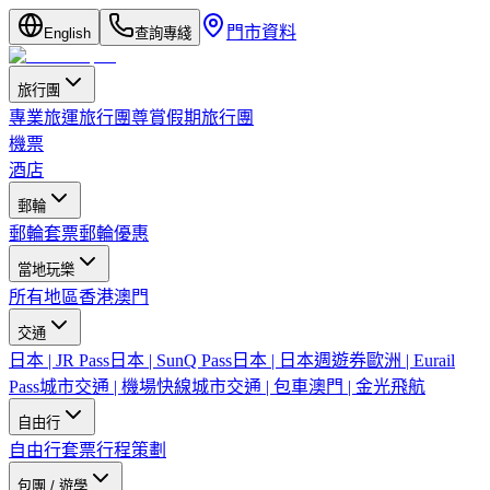
門市資料
English
查詢專綫
旅行團
專業旅運旅行團
尊賞假期旅行團
機票
酒店
郵輪
郵輪套票
郵輪優惠
當地玩樂
所有地區
香港
澳門
交通
日本 | JR Pass
日本 | SunQ Pass
日本 | 日本週遊券
歐洲 | Eurail
Pass
城市交通 | 機場快線
城市交通 | 包車
澳門 | 金光飛航
自由行
自由行套票
行程策劃
包團 / 遊學