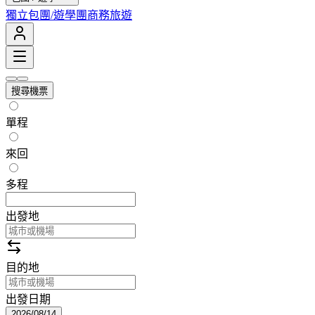
獨立包團/遊學團
商務旅遊
搜尋機票
單程
來回
多程
出發地
目的地
出發日期
2026/08/14