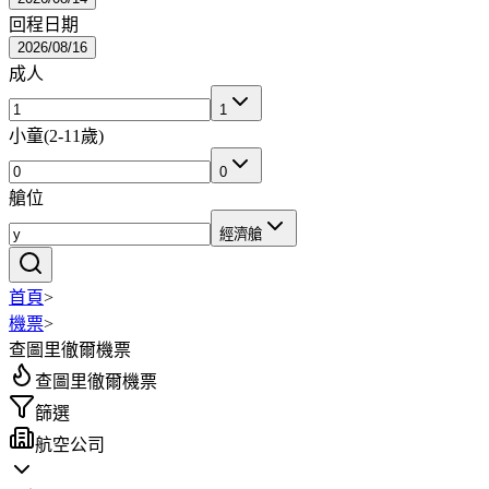
回程日期
2026/08/16
成人
1
小童
(
2-11歲
)
0
艙位
經濟艙
首頁
>
機票
>
查圖里徹爾機票
查圖里徹爾機票
篩選
航空公司