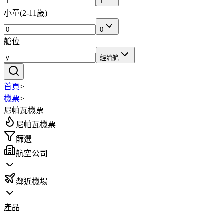
1
小童
(
2-11歲
)
0
艙位
經濟艙
首頁
>
機票
>
尼帕瓦機票
尼帕瓦機票
篩選
航空公司
鄰近機場
產品