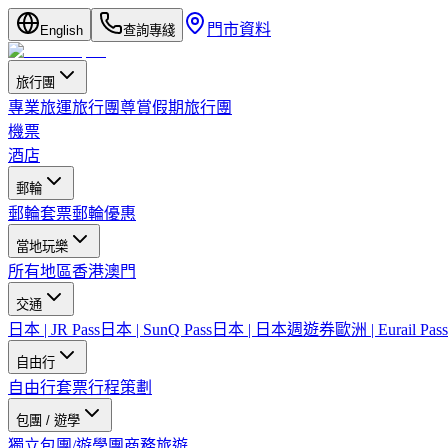
門市資料
English
查詢專綫
旅行團
專業旅運旅行團
尊賞假期旅行團
機票
酒店
郵輪
郵輪套票
郵輪優惠
當地玩樂
所有地區
香港
澳門
交通
日本 | JR Pass
日本 | SunQ Pass
日本 | 日本週遊券
歐洲 | Eurail Pass
自由行
自由行套票
行程策劃
包團 / 遊學
獨立包團/遊學團
商務旅遊