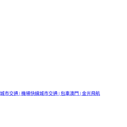
城市交通 | 機場快線
城市交通 | 包車
澳門 | 金光飛航