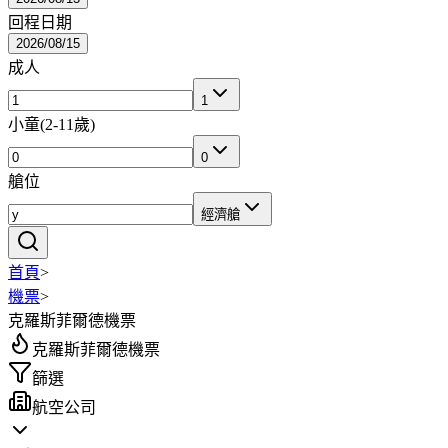
回程日期
2026/08/15
成人
1
小童
(
2-11歲
)
0
艙位
經濟艙
首頁
>
機票
>
克羅斯菲爾德機票
克羅斯菲爾德機票
篩選
航空公司