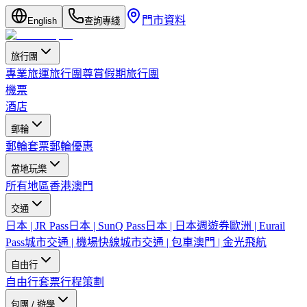
門市資料
English
查詢專綫
旅行團
專業旅運旅行團
尊賞假期旅行團
機票
酒店
郵輪
郵輪套票
郵輪優惠
當地玩樂
所有地區
香港
澳門
交通
日本 | JR Pass
日本 | SunQ Pass
日本 | 日本週遊券
歐洲 | Eurail
Pass
城市交通 | 機場快線
城市交通 | 包車
澳門 | 金光飛航
自由行
自由行套票
行程策劃
包團 / 遊學