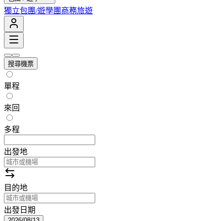
獨立包團/遊學團
商務旅遊
搜尋機票
單程
來回
多程
出發地
目的地
出發日期
2026/08/13