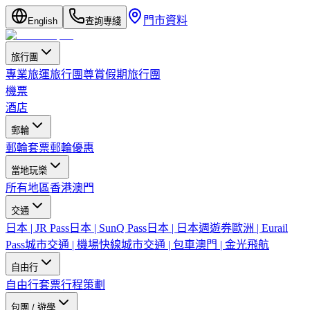
門市資料
English
查詢專綫
旅行團
專業旅運旅行團
尊賞假期旅行團
機票
酒店
郵輪
郵輪套票
郵輪優惠
當地玩樂
所有地區
香港
澳門
交通
日本 | JR Pass
日本 | SunQ Pass
日本 | 日本週遊券
歐洲 | Eurail
Pass
城市交通 | 機場快線
城市交通 | 包車
澳門 | 金光飛航
自由行
自由行套票
行程策劃
包團 / 遊學