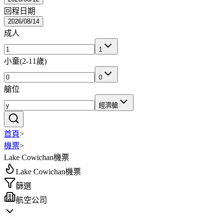
回程日期
2026/08/14
成人
1
小童
(
2-11歲
)
0
艙位
經濟艙
首頁
>
機票
>
Lake Cowichan機票
Lake Cowichan機票
篩選
航空公司