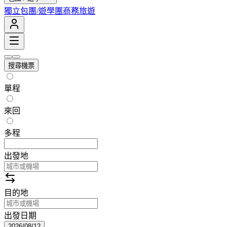
獨立包團/遊學團
商務旅遊
搜尋機票
單程
來回
多程
出發地
目的地
出發日期
2026/08/12