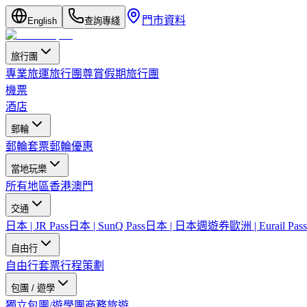
門市資料
English
查詢專綫
旅行團
專業旅運旅行團
尊賞假期旅行團
機票
酒店
郵輪
郵輪套票
郵輪優惠
當地玩樂
所有地區
香港
澳門
交通
日本 | JR Pass
日本 | SunQ Pass
日本 | 日本週遊券
歐洲 | Eurail Pass
自由行
自由行套票
行程策劃
包團 / 遊學
獨立包團/遊學團
商務旅遊