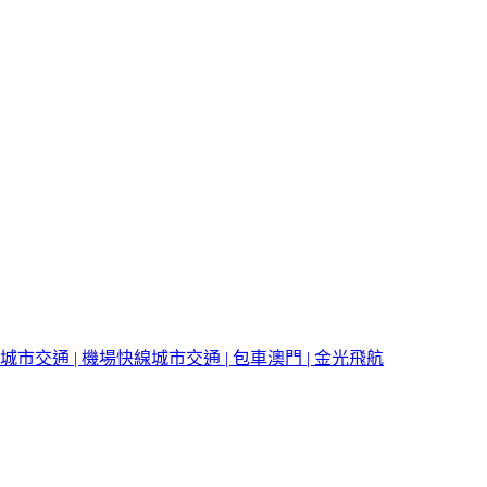
城市交通 | 機場快線
城市交通 | 包車
澳門 | 金光飛航