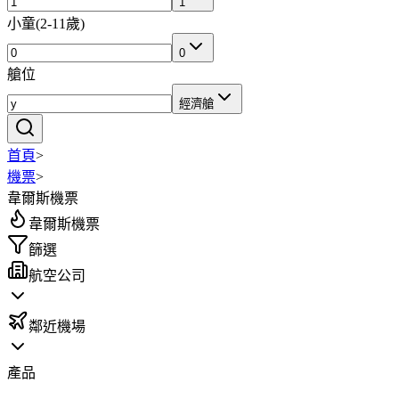
1
小童
(
2-11歲
)
0
艙位
經濟艙
首頁
>
機票
>
韋爾斯機票
韋爾斯機票
篩選
航空公司
鄰近機場
產品