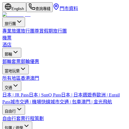
門市資料
English
查詢專綫
旅行團
專業旅運旅行團
尊賞假期旅行團
機票
酒店
郵輪
郵輪套票
郵輪優惠
當地玩樂
所有地區
香港
澳門
交通
日本 | JR Pass
日本 | SunQ Pass
日本 | 日本週遊券
歐洲 | Eurail
Pass
城市交通 | 機場快線
城市交通 | 包車
澳門 | 金光飛航
自由行
自由行套票
行程策劃
包團 / 遊學