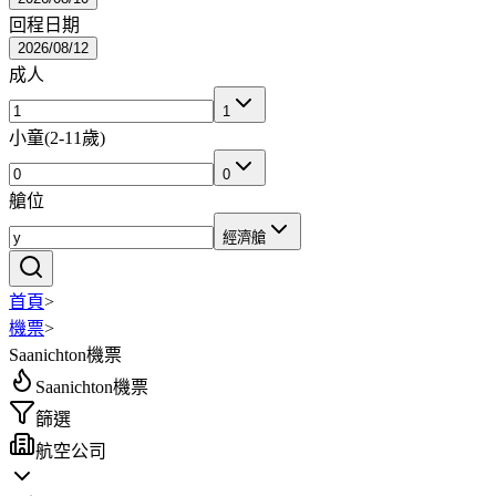
回程日期
2026/08/12
成人
1
小童
(
2-11歲
)
0
艙位
經濟艙
首頁
>
機票
>
Saanichton機票
Saanichton機票
篩選
航空公司