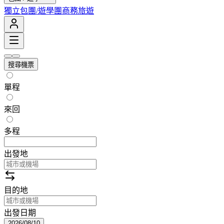
獨立包團/遊學團
商務旅遊
搜尋機票
單程
來回
多程
出發地
目的地
出發日期
2026/08/10