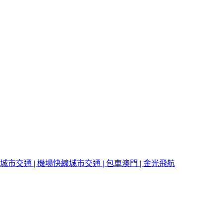
城市交通 | 機場快線
城市交通 | 包車
澳門 | 金光飛航