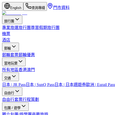
門市資料
English
查詢專綫
旅行團
專業旅運旅行團
尊賞假期旅行團
機票
酒店
郵輪
郵輪套票
郵輪優惠
當地玩樂
所有地區
香港
澳門
交通
日本 | JR Pass
日本 | SunQ Pass
日本 | 日本週遊券
歐洲 | Eurail Pass
自由行
自由行套票
行程策劃
包團 / 遊學
獨立包團/遊學團
商務旅遊