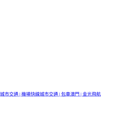
城市交通 | 機場快線
城市交通 | 包車
澳門 | 金光飛航