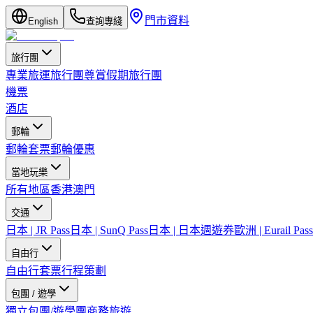
門市資料
English
查詢專綫
旅行團
專業旅運旅行團
尊賞假期旅行團
機票
酒店
郵輪
郵輪套票
郵輪優惠
當地玩樂
所有地區
香港
澳門
交通
日本 | JR Pass
日本 | SunQ Pass
日本 | 日本週遊券
歐洲 | Eurail Pass
自由行
自由行套票
行程策劃
包團 / 遊學
獨立包團/遊學團
商務旅遊