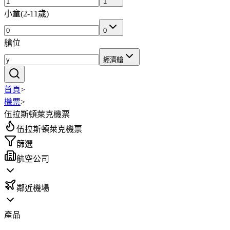
1
小童
(
2-11歲
)
0
艙位
經濟艙
首頁
>
機票
>
伍拉斯頓萊克機票
伍拉斯頓萊克機票
篩選
航空公司
鄰近機場
產品