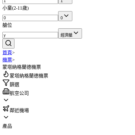
1
小童
(
2-11歲
)
0
艙位
經濟艙
首頁
>
機票
>
蒙塔納格蘭德機票
蒙塔納格蘭德機票
篩選
航空公司
鄰近機場
產品