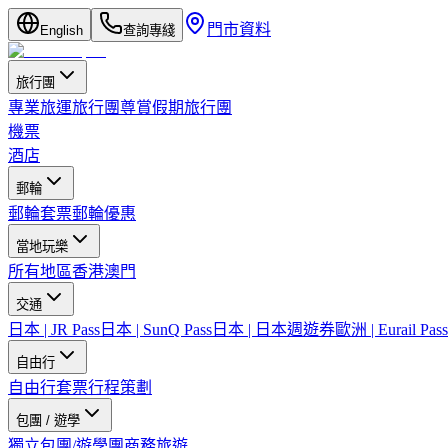
門市資料
English
查詢專綫
旅行團
專業旅運旅行團
尊賞假期旅行團
機票
酒店
郵輪
郵輪套票
郵輪優惠
當地玩樂
所有地區
香港
澳門
交通
日本 | JR Pass
日本 | SunQ Pass
日本 | 日本週遊券
歐洲 | Eurail Pass
自由行
自由行套票
行程策劃
包團 / 遊學
獨立包團/遊學團
商務旅遊