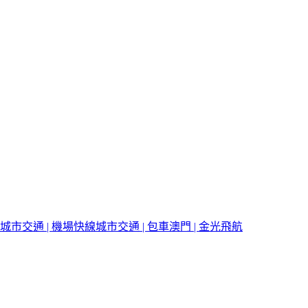
城市交通 | 機場快線
城市交通 | 包車
澳門 | 金光飛航