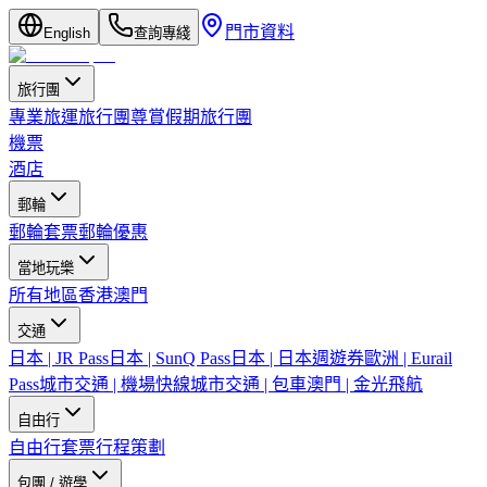
門市資料
English
查詢專綫
旅行團
專業旅運旅行團
尊賞假期旅行團
機票
酒店
郵輪
郵輪套票
郵輪優惠
當地玩樂
所有地區
香港
澳門
交通
日本 | JR Pass
日本 | SunQ Pass
日本 | 日本週遊券
歐洲 | Eurail
Pass
城市交通 | 機場快線
城市交通 | 包車
澳門 | 金光飛航
自由行
自由行套票
行程策劃
包團 / 遊學