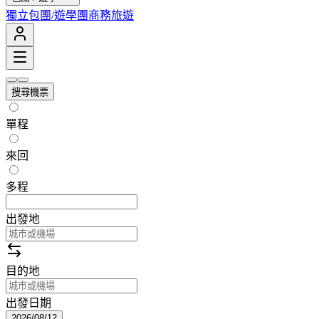
獨立包團/遊學團
商務旅遊
搜尋機票
單程
來回
多程
出發地
目的地
出發日期
2026/08/12