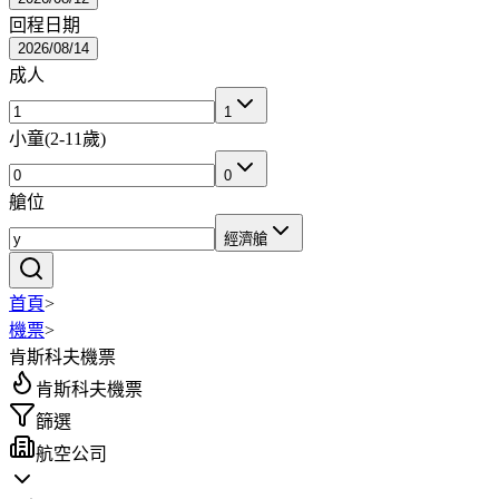
回程日期
2026/08/14
成人
1
小童
(
2-11歲
)
0
艙位
經濟艙
首頁
>
機票
>
肯斯科夫機票
肯斯科夫機票
篩選
航空公司