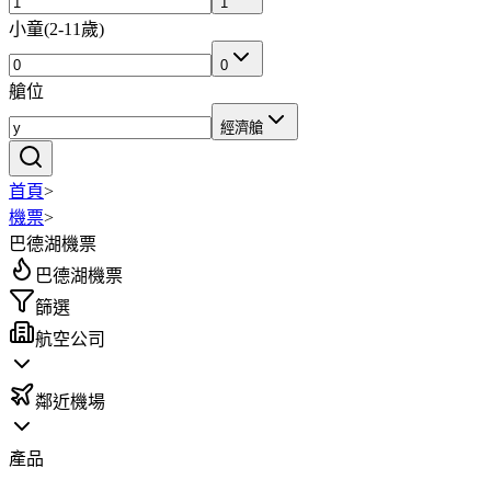
1
小童
(
2-11歲
)
0
艙位
經濟艙
首頁
>
機票
>
巴德湖機票
巴德湖機票
篩選
航空公司
鄰近機場
產品