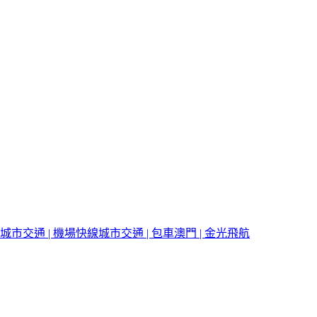
城市交通 | 機場快線
城市交通 | 包車
澳門 | 金光飛航