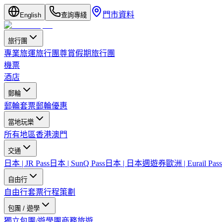
門市資料
English
查詢專綫
旅行團
專業旅運旅行團
尊賞假期旅行團
機票
酒店
郵輪
郵輪套票
郵輪優惠
當地玩樂
所有地區
香港
澳門
交通
日本 | JR Pass
日本 | SunQ Pass
日本 | 日本週遊券
歐洲 | Eurail Pass
自由行
自由行套票
行程策劃
包團 / 遊學
獨立包團/遊學團
商務旅遊