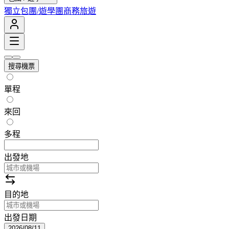
獨立包團/遊學團
商務旅遊
搜尋機票
單程
來回
多程
出發地
目的地
出發日期
2026/08/11