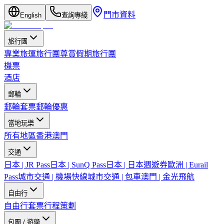
門市資料
English
查詢專綫
旅行團
專業旅運旅行團
尊賞假期旅行團
機票
酒店
郵輪
郵輪套票
郵輪優惠
當地玩樂
所有地區
香港
澳門
交通
日本 | JR Pass
日本 | SunQ Pass
日本 | 日本週遊券
歐洲 | Eurail
Pass
城市交通 | 機場快線
城市交通 | 包車
澳門 | 金光飛航
自由行
自由行套票
行程策劃
包團 / 遊學