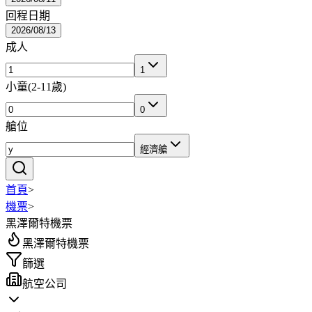
回程日期
2026/08/13
成人
1
小童
(
2-11歲
)
0
艙位
經濟艙
首頁
>
機票
>
黑澤爾特機票
黑澤爾特機票
篩選
航空公司