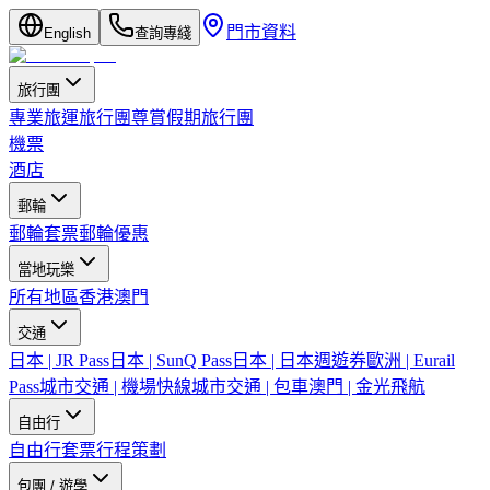
門市資料
English
查詢專綫
旅行團
專業旅運旅行團
尊賞假期旅行團
機票
酒店
郵輪
郵輪套票
郵輪優惠
當地玩樂
所有地區
香港
澳門
交通
日本 | JR Pass
日本 | SunQ Pass
日本 | 日本週遊券
歐洲 | Eurail
Pass
城市交通 | 機場快線
城市交通 | 包車
澳門 | 金光飛航
自由行
自由行套票
行程策劃
包團 / 遊學