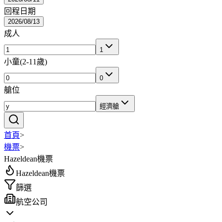
回程日期
2026/08/13
成人
1
小童
(
2-11歲
)
0
艙位
經濟艙
首頁
>
機票
>
Hazeldean機票
Hazeldean機票
篩選
航空公司