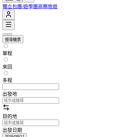
獨立包團/遊學團
商務旅遊
搜尋機票
單程
來回
多程
出發地
目的地
出發日期
2026/08/11