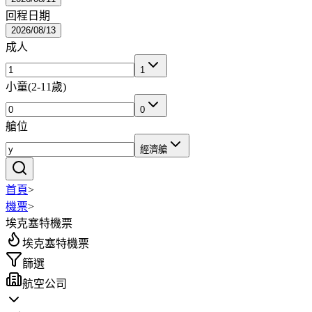
回程日期
2026/08/13
成人
1
小童
(
2-11歲
)
0
艙位
經濟艙
首頁
>
機票
>
埃克塞特機票
埃克塞特機票
篩選
航空公司