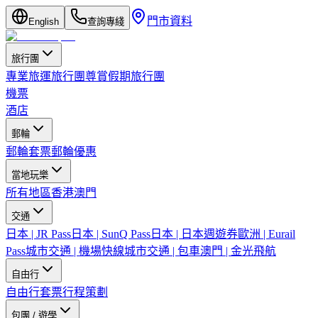
門市資料
English
查詢專綫
旅行團
專業旅運旅行團
尊賞假期旅行團
機票
酒店
郵輪
郵輪套票
郵輪優惠
當地玩樂
所有地區
香港
澳門
交通
日本 | JR Pass
日本 | SunQ Pass
日本 | 日本週遊券
歐洲 | Eurail
Pass
城市交通 | 機場快線
城市交通 | 包車
澳門 | 金光飛航
自由行
自由行套票
行程策劃
包團 / 遊學