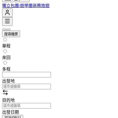
獨立包團/遊學團
商務旅遊
搜尋機票
單程
來回
多程
出發地
目的地
出發日期
2026/08/11