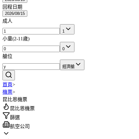
回程日期
2026/08/15
成人
1
小童
(
2-11歲
)
0
艙位
經濟艙
首頁
>
機票
>
昆比恩機票
昆比恩機票
篩選
航空公司