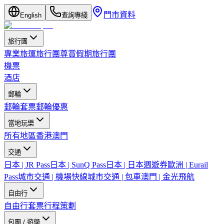
門市資料
English
查詢專綫
旅行團
專業旅運旅行團
尊賞假期旅行團
機票
酒店
郵輪
郵輪套票
郵輪優惠
當地玩樂
所有地區
香港
澳門
交通
日本 | JR Pass
日本 | SunQ Pass
日本 | 日本週遊券
歐洲 | Eurail
Pass
城市交通 | 機場快線
城市交通 | 包車
澳門 | 金光飛航
自由行
自由行套票
行程策劃
包團 / 遊學