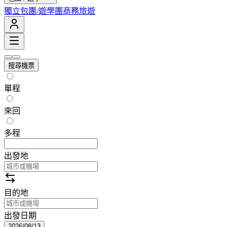
獨立包團/遊學團
商務旅遊
搜尋機票
單程
來回
多程
出發地
目的地
出發日期
2026/08/13