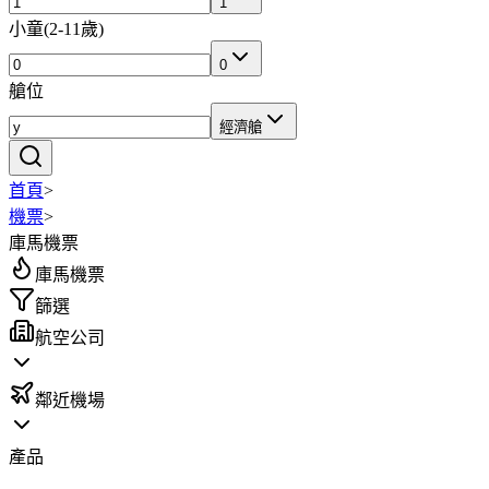
1
小童
(
2-11歲
)
0
艙位
經濟艙
首頁
>
機票
>
庫馬機票
庫馬機票
篩選
航空公司
鄰近機場
產品