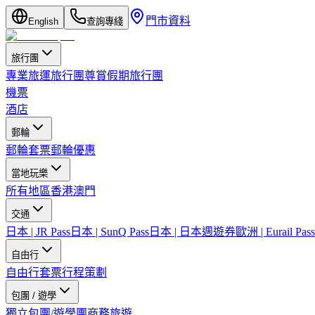
門市資料
English
查詢專綫
旅行團
專業旅運旅行團
尊賞假期旅行團
機票
酒店
郵輪
郵輪套票
郵輪優惠
當地玩樂
所有地區
香港
澳門
交通
日本 | JR Pass
日本 | SunQ Pass
日本 | 日本週遊券
歐洲 | Eurail Pass
自由行
自由行套票
行程策劃
包團 / 遊學
獨立包團/遊學團
商務旅遊