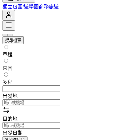
獨立包團/遊學團
商務旅遊
搜尋機票
單程
來回
多程
出發地
目的地
出發日期
2026/08/11