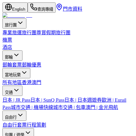
門市資料
English
查詢專綫
旅行團
專業旅運旅行團
尊賞假期旅行團
機票
酒店
郵輪
郵輪套票
郵輪優惠
當地玩樂
所有地區
香港
澳門
交通
日本 | JR Pass
日本 | SunQ Pass
日本 | 日本週遊券
歐洲 | Eurail
Pass
城市交通 | 機場快線
城市交通 | 包車
澳門 | 金光飛航
自由行
自由行套票
行程策劃
包團 / 遊學