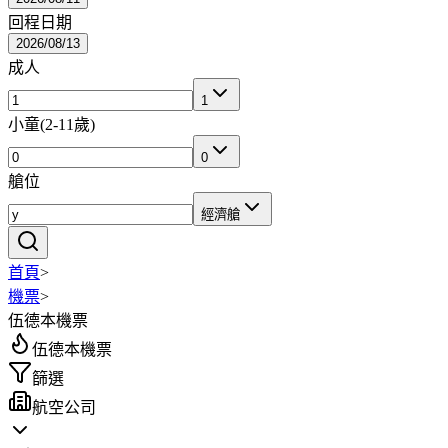
回程日期
2026/08/13
成人
1
小童
(
2-11歲
)
0
艙位
經濟艙
首頁
>
機票
>
伍德本機票
伍德本機票
篩選
航空公司